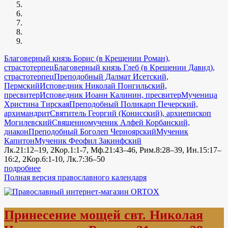
Благоверный князь Борис (в Крещении Роман),
страстотерпец
Благоверный князь Глеб (в Крещении Давид),
страстотерпец
Преподобный Далмат Исетский,
Пермский
Исповедник Николай Понгильский,
пресвитер
Исповедник Иоанн Калинин, пресвитер
Мученица
Христина Тирская
Преподобный Поликарп Печерский,
архимандрит
Святитель Георгий (Конисский), архиепископ
Могилевский
Священномученик Алфей Корбанский,
диакон
Преподобный Боголеп Черноярский
Мученик
Капитон
Мученик Феофил Закинфский
Лк.21:12–19, 2Кор.1:1-7, Мф.21:43–46, Рим.8:28–39, Ин.15:17–
16:2, 2Кор.6:1-10, Лк.7:36–50
подробнее
Полная версия православного календаря
Принесение мощей свт. Николая