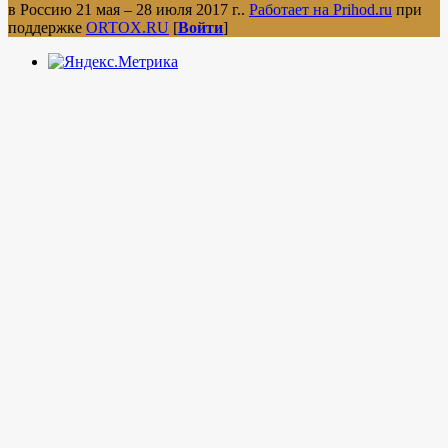
в Россию 21 мая – 28 июля 2017 г.
.
Работает на Prihod.ru
при
поддержке
ORTOX.RU
[
Войти
]