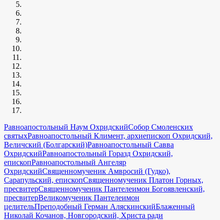
Равноапостольный Наум Охридский
Собор Смоленских
святых
Равноапостольный Климент, архиепископ Охридский,
Величский (Болгарский)
Равноапостольный Савва
Охридский
Равноапостольный Горазд Охридский,
епископ
Равноапостольный Ангеляр
Охридский
Священномученик Амвросий (Гудко),
Сарапульский, епископ
Священномученик Платон Горных,
пресвитер
Священномученик Пантелеимон Богоявленский,
пресвитер
Великомученик Пантелеимон
целитель
Преподобный Герман Аляскинский
Блаженный
Николай Кочанов, Новгородский, Христа ради