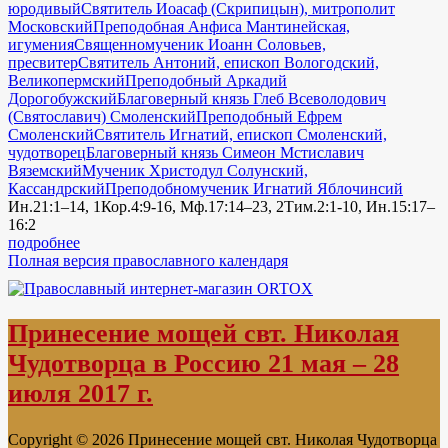
юродивый
Святитель Иоасаф (Скрипицын), митрополит
Московский
Преподобная Анфиса Мантинейская,
игумения
Священномученик Иоанн Соловьев,
пресвитер
Святитель Антоний, епископ Вологодский,
Великопермский
Преподобный Аркадий
Дорогобужский
Благоверный князь Глеб Всеволодович
(Святославич) Смоленский
Преподобный Ефрем
Смоленский
Святитель Игнатий, епископ Смоленский,
чудотворец
Благоверный князь Симеон Мстиславич
Вяземский
Мученик Христодул Солунский,
Кассандрский
Преподобномученик Игнатий Яблочинсий
Ин.21:1–14, 1Кор.4:9-16, Мф.17:14–23, 2Тим.2:1-10, Ин.15:17–
16:2
подробнее
Полная версия православного календаря
Принесение мощей свт. Николая
Чудотворца в Россию 21 мая – 28
июля 2017 г.
Copyright © 2026 Принесение мощей свт. Николая Чудотворца